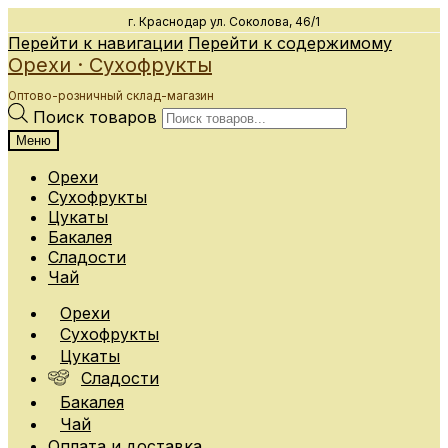
г. Краснодар
ул. Соколова, 46/1
Перейти к навигации
Перейти к содержимому
Орехи · Сухофрукты
Оптово-розничный склад-магазин
Поиск товаров
Меню
Орехи
Сухофрукты
Цукаты
Бакалея
Сладости
Чай
Орехи
Сухофрукты
Цукаты
Сладости
Бакалея
Чай
Оплата и доставка