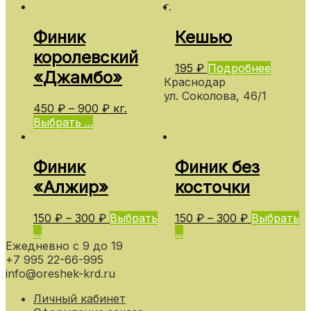
г.
Финик
Кешью
королевский
195
₽
Подробнее
«Джамбо»
Краснодар
ул. Соколова, 46/1
450
₽
–
900
₽
кг.
Выбрать ...
Финик
Финик без
«Алжир»
косточки
150
₽
–
300
₽
Выбрать
150
₽
–
300
₽
Выбрать
...
...
Ежедневно с 9 до 19
+7 995 22-66-995
info@oreshek-krd.ru
Личный кабинет