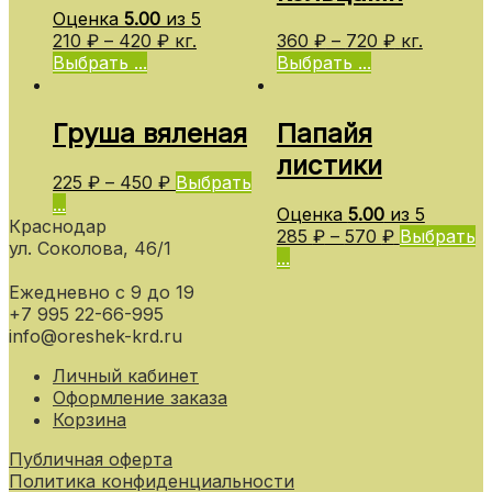
Оценка
5.00
из 5
210
₽
–
420
₽
кг.
360
₽
–
720
₽
кг.
Выбрать ...
Выбрать ...
Груша вяленая
Папайя
листики
225
₽
–
450
₽
Выбрать
...
Оценка
5.00
из 5
Краснодар
285
₽
–
570
₽
Выбрать
ул. Соколова, 46/1
...
Ежедневно с 9 до 19
+7 995 22-66-995
info@oreshek-krd.ru
Личный кабинет
Оформление заказа
Корзина
Публичная оферта
Политика конфиденциальности