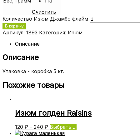
Вес, грамм
1 кг
Очистить
Количество Изюм Джамбо флейм
В корзину
Артикул:
1893
Категория:
Изюм
Описание
Описание
Упаковка - коробка 5 кг.
Похожие товары
Изюм голден Raisins
120
₽
–
240
₽
Выбрать ...